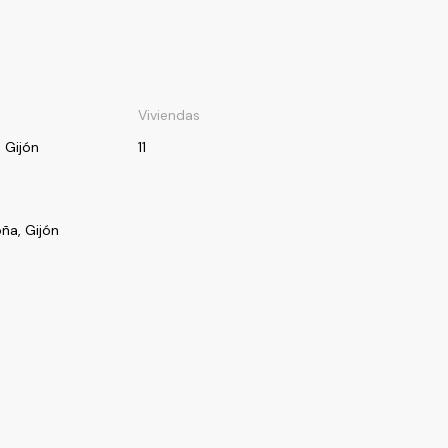
Viviendas
n Gijón
11
ña, Gijón