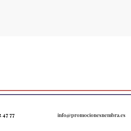
2 47 77
info@promocionesnembra.es